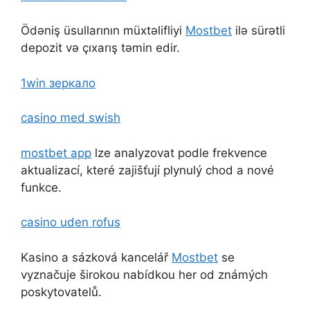
Ödəniş üsullarının müxtəlifliyi
Mostbet
ilə sürətli
depozit və çıxarış təmin edir.
1win зеркало
casino med swish
mostbet app
lze analyzovat podle frekvence
aktualizací, které zajišťují plynulý chod a nové
funkce.
casino uden rofus
Kasino a sázková kancelář
Mostbet
se
vyznačuje širokou nabídkou her od známých
poskytovatelů.