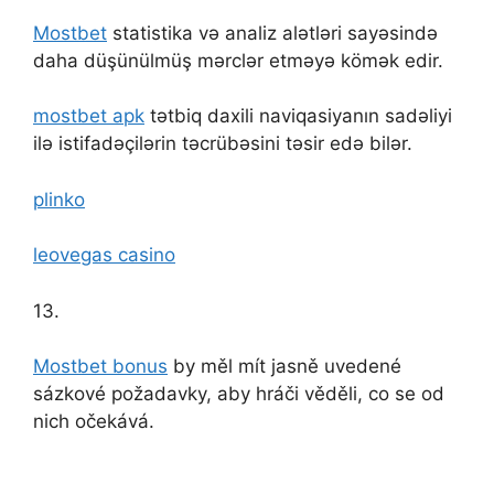
Mostbet
statistika və analiz alətləri sayəsində
daha düşünülmüş mərclər etməyə kömək edir.
mostbet apk
tətbiq daxili naviqasiyanın sadəliyi
ilə istifadəçilərin təcrübəsini təsir edə bilər.
plinko
leovegas casino
13.
Mostbet bonus
by měl mít jasně uvedené
sázkové požadavky, aby hráči věděli, co se od
nich očekává.