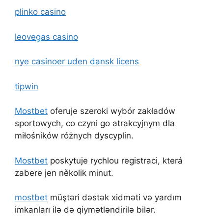
plinko casino
leovegas casino
nye casinoer uden dansk licens
tipwin
Mostbet
oferuje szeroki wybór zakładów
sportowych, co czyni go atrakcyjnym dla
miłośników różnych dyscyplin.
Mostbet
poskytuje rychlou registraci, která
zabere jen několik minut.
mostbet
müştəri dəstək xidməti və yardım
imkanları ilə də qiymətləndirilə bilər.